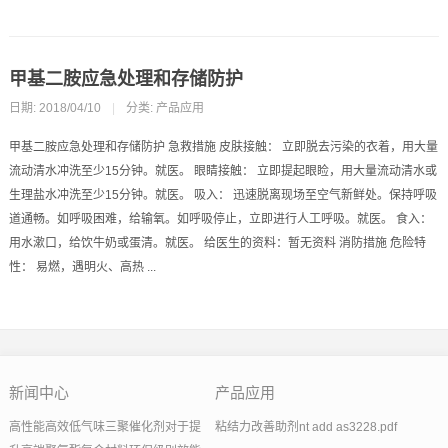
甲基二胺应急处理和存储防护
日期: 2018/04/10
|
分类:
产品应用
甲基二胺应急处理和存储防护 急救措施 皮肤接触： 立即脱去污染的衣着，用大量
流动清水冲洗至少15分钟。就医。 眼睛接触： 立即提起眼睑，用大量流动清水或
生理盐水冲洗至少15分钟。就医。 吸入： 迅速脱离现场至空气新鲜处。保持呼吸
道通畅。如呼吸困难，给输氧。如呼吸停止，立即进行人工呼吸。就医。 食入：
用水漱口，给饮牛奶或蛋清。就医。 给医生的资料：暂无资料 消防措施 危险特
性： 易燃，遇明火、高热 ...
新闻中心
产品应用
高性能高效低气味三聚催化剂对于提
粘结力改善助剂nt add as3228.pdf