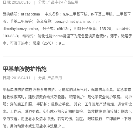
日期: 2019/05/16
|
分类:
产品中心
/
产品应用
新典编号：nt cat bdma； 中文名称：n,n-二甲基苄胺、n-苄基二甲胺、二甲基苄
胺、苄基二甲胺等； 英文名称：benzyldimethylamine、n,n-
dimethylbenzylamine； 分子式：c9h13n； 相对分子质量：135.20； cas编号：
103-83-3； 结构式： 物化性能 bdma常温下为无色至淡黄色液体，溶于，微溶于
水，可溶于热水； 黏度（25℃）：9 ...
甲基单胺防护措施
日期: 2018/04/11
|
分类:
产品应用
甲基单胺防护措施 呼吸系统防护：可能接触其蒸气时，佩戴防毒面具。紧急事态
抢救或撤离时，建议佩戴自给式呼吸器。 眼睛防护：戴化学安全防护眼镜。 防护
服：穿防腐工作服。 手防护：戴橡皮手套。 其它：工作现场严禁吸烟、进食和饮
水。工作后，淋浴更衣。实行就业前和定期的体检。 急救措施 皮肤接触：脱去污
染的衣着，用肥皂水及清水冲洗。若有灼伤，就医。 眼睛接触：立即翻开上下眼
睑，用流动清水或生理盐水冲洗至少 ...