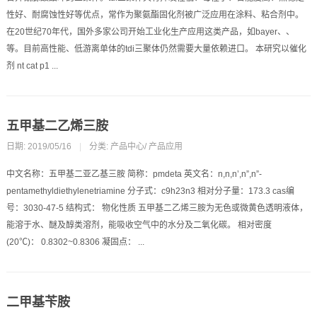
性好、耐腐蚀性好等优点，常作为聚氨酯固化剂被广泛应用在涂料、粘合剂中。
在20世纪70年代，国外多家公司开始工业化生产应用这类产品，如bayer、、
等。目前高性能、低游离单体的tdi三聚体仍然需要大量依赖进口。 本研究以催化
剂 nt cat p1 ...
五甲基二乙烯三胺
日期: 2019/05/16
|
分类:
产品中心
/
产品应用
中文名称：五甲基二亚乙基三胺 简称：pmdeta 英文名：n,n,n’,n”,n”-
pentamethyldiethylenetriamine 分子式：c9h23n3 相对分子量：173.3 cas编
号：3030-47-5 结构式： 物化性质 五甲基二乙烯三胺为无色或微黄色透明液体，
能溶于水、醚及醇类溶剂，能吸收空气中的水分及二氧化碳。 相对密度
(20℃)： 0.8302~0.8306 凝固点： ...
二甲基苄胺