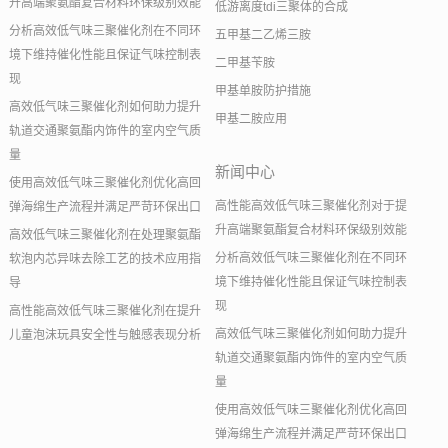
升高端聚氨酯复合材料环保级别效能
低游离度tdi三聚体的合成
分析高效低气味三聚催化剂在不同环
五甲基二乙烯三胺
境下维持催化性能且保证气味控制表
二甲基苄胺
现
甲基单胺防护措施
高效低气味三聚催化剂如何助力提升
甲基二胺应用
轨道交通聚氨酯内饰件的室内空气质
量
新闻中心
使用高效低气味三聚催化剂优化高回
高性能高效低气味三聚催化剂对于提
弹海绵生产流程并满足严苛环保出口
升高端聚氨酯复合材料环保级别效能
高效低气味三聚催化剂在处理聚氨酯
分析高效低气味三聚催化剂在不同环
软泡内芯异味去除工艺的技术应用指
境下维持催化性能且保证气味控制表
导
现
高性能高效低气味三聚催化剂在提升
高效低气味三聚催化剂如何助力提升
儿童泡沫玩具安全性与触感表现分析
轨道交通聚氨酯内饰件的室内空气质
量
使用高效低气味三聚催化剂优化高回
弹海绵生产流程并满足严苛环保出口