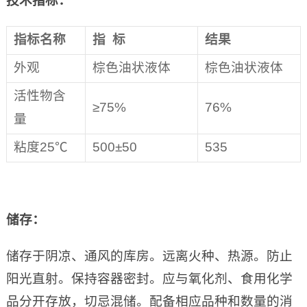
技术指标：
指标名称
指 标
结果
外观
棕色油状液体
棕色油状液体
活性物含
≥75%
76%
量
粘度25℃
500±50
535
储存
：
储存于阴凉、通风的库房。远离火种、热源。防止
阳光直射。保持容器密封。应与氧化剂、食用化学
品分开存放，切忌混储。配备相应品种和数量的消