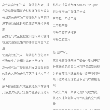
高性能高效低气味三聚催化剂对于提
粘结力改善助剂nt add as3228.pdf
升高端聚氨酯复合材料环保级别效能
低游离度tdi三聚体的合成
分析高效低气味三聚催化剂在不同环
五甲基二乙烯三胺
境下维持催化性能且保证气味控制表
二甲基苄胺
现
甲基单胺防护措施
高效低气味三聚催化剂如何助力提升
甲基二胺应用
轨道交通聚氨酯内饰件的室内空气质
量
新闻中心
使用高效低气味三聚催化剂优化高回
高性能高效低气味三聚催化剂对于提
弹海绵生产流程并满足严苛环保出口
升高端聚氨酯复合材料环保级别效能
高效低气味三聚催化剂在处理聚氨酯
分析高效低气味三聚催化剂在不同环
软泡内芯异味去除工艺的技术应用指
境下维持催化性能且保证气味控制表
导
现
高性能高效低气味三聚催化剂在提升
高效低气味三聚催化剂如何助力提升
儿童泡沫玩具安全性与触感表现分析
轨道交通聚氨酯内饰件的室内空气质
量