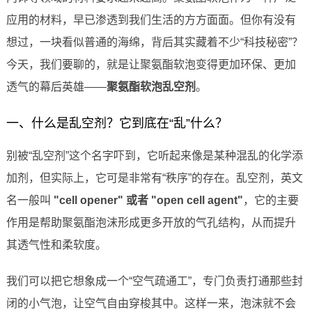
应用的材料，早已渗透到我们生活的方方面面。但你有没有
想过，一块看似普通的海绵，背后其实藏着不少“科技秘密”？
今天，我们要聊的，就是让聚氨酯软泡变得更加环保、更加
透气的幕后英雄——
聚氨酯软泡乱空剂
。
一、什么是乱空剂？它到底在“乱”什么？
别被“乱空剂”这个名字吓到，它听起来像是某种混乱的化学添
加剂，但实际上，它可是非常有“秩序”的存在。乱空剂，英文
名一般叫
"cell opener" 或者 "open cell agent"
，它的主要
作用是帮助聚氨酯泡沫形成更多开放的气孔结构，从而提升
其透气性和柔软度。
我们可以把它想象成一个“空气疏通工”，专门负责打通那些封
闭的小气泡，让空气自由穿梭其中。这样一来，泡沫就不会