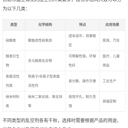
为以下几类：
类型
化学结构
特点
应用场景
成本适中，效果稳
硅酮类
聚醚改性硅氧烷
家具、汽车
定
醇类衍生
可降解性强，环保
医疗、儿童
多元醇类化合物
物
性好
用品
表面活性
阴离子/非离子型表面
易分散，操作方便
工业生产
剂类
活性剂
纳米材料
纳米二氧化硅、氧化锌
高效开孔，耐久性
高端定制
类
等
强
不同类型的乱空剂各有千秋，选择时需要根据产品的用途、