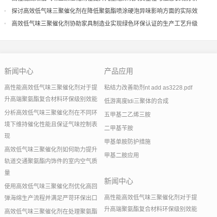
探讨高效低气味三聚催化剂在降低聚氨酯喷涂硬泡异味影响方面的实际效
果
高效低气味三聚催化剂协助家具制造业实现绿色环保认证的生产工艺升级
新闻中心
产品应用
高性能高效低气味三聚催化剂对于提
粘结力改善助剂nt add as3228.pdf
升高端聚氨酯复合材料环保级别效能
低游离度tdi三聚体的合成
分析高效低气味三聚催化剂在不同环
五甲基二乙烯三胺
境下维持催化性能且保证气味控制表
二甲基苄胺
现
甲基单胺防护措施
高效低气味三聚催化剂如何助力提升
甲基二胺应用
轨道交通聚氨酯内饰件的室内空气质
量
新闻中心
使用高效低气味三聚催化剂优化高回
高性能高效低气味三聚催化剂对于提
弹海绵生产流程并满足严苛环保出口
升高端聚氨酯复合材料环保级别效能
高效低气味三聚催化剂在处理聚氨酯