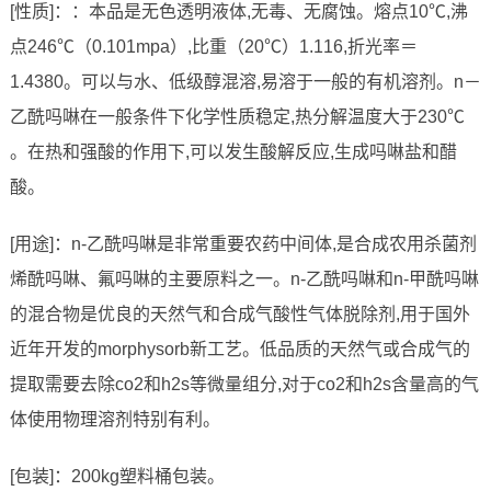
[性质]：：本品是无色透明液体,无毒、无腐蚀。熔点10℃,沸
点246℃（0.101mpa）,比重（20℃）1.116,折光率＝
1.4380。可以与水、低级醇混溶,易溶于一般的有机溶剂。n－
乙酰吗啉在一般条件下化学性质稳定,热分解温度大于230℃
。在热和强酸的作用下,可以发生酸解反应,生成吗啉盐和醋
酸。
[用途]：n-乙酰吗啉是非常重要农药中间体,是合成农用杀菌剂
烯酰吗啉、氟吗啉的主要原料之一。n-乙酰吗啉和n-甲酰吗啉
的混合物是优良的天然气和合成气酸性气体脱除剂,用于国外
近年开发的morphysorb新工艺。低品质的天然气或合成气的
提取需要去除co2和h2s等微量组分,对于co2和h2s含量高的气
体使用物理溶剂特别有利。
[包装]：200kg塑料桶包装。