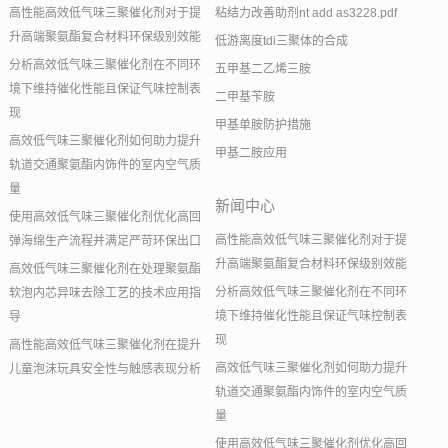
高性能高效低气味三聚催化剂对于提
粘结力改善助剂nt add as3228.pdf
升高端聚氨酯复合材料环保级别效能
低游离度tdi三聚体的合成
分析高效低气味三聚催化剂在不同环
五甲基二乙烯三胺
境下维持催化性能且保证气味控制表
二甲基苄胺
现
甲基单胺防护措施
高效低气味三聚催化剂如何助力提升
甲基二胺应用
轨道交通聚氨酯内饰件的室内空气质
量
新闻中心
使用高效低气味三聚催化剂优化高回
高性能高效低气味三聚催化剂对于提
弹海绵生产流程并满足严苛环保出口
升高端聚氨酯复合材料环保级别效能
高效低气味三聚催化剂在处理聚氨酯
分析高效低气味三聚催化剂在不同环
软泡内芯异味去除工艺的技术应用指
境下维持催化性能且保证气味控制表
导
现
高性能高效低气味三聚催化剂在提升
高效低气味三聚催化剂如何助力提升
儿童泡沫玩具安全性与触感表现分析
轨道交通聚氨酯内饰件的室内空气质
量
使用高效低气味三聚催化剂优化高回