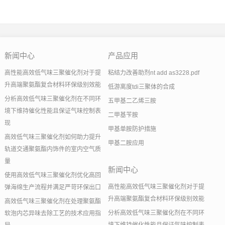
新闻中心
产品应用
高性能高效低气味三聚催化剂对于提
粘结力改善助剂nt add as3228.pdf
升高端聚氨酯复合材料环保级别效能
低游离度tdi三聚体的合成
分析高效低气味三聚催化剂在不同环
五甲基二乙烯三胺
境下维持催化性能且保证气味控制表
二甲基苄胺
现
甲基单胺防护措施
高效低气味三聚催化剂如何助力提升
甲基二胺应用
轨道交通聚氨酯内饰件的室内空气质
量
新闻中心
使用高效低气味三聚催化剂优化高回
高性能高效低气味三聚催化剂对于提
弹海绵生产流程并满足严苛环保出口
升高端聚氨酯复合材料环保级别效能
高效低气味三聚催化剂在处理聚氨酯
分析高效低气味三聚催化剂在不同环
软泡内芯异味去除工艺的技术应用指