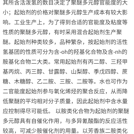
其所含活泼氢的数目决定了聚醚多元醇官能度的大
小；起始剂的价格对聚醚多元醇生产成本有较大影
响。工业生产上，为了得到合适的官能度及粘度等
性质的聚醚多元醇，有时采用混合起始剂生产聚
醚。起始剂种类较多，品种繁杂，按起始剂的活性
氢基团的性质可分为含-oh的羟基化合物及含-nh的
胺基化合物二大类。常用起始剂有丙二醇、三羟甲
基丙烷、丙三醇、甘露醇、山梨醇、季戊四醇、蔗
糖、木糖醇、乙二胺、三胺、二胺等。水也可作为
二官能度起始剂参与氧化烯烃的聚合反应，从而降
低聚醚的平均相对分子质量，因此起始剂中含水量
应控制得尽可能低。 以胺类化合物为起始剂的聚醚
多元醇具有自催化作用，与多异氰酸酯的反应活性
较高，可减少胺催化剂的用量。以芳香族二胺类化