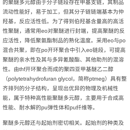
的聚醚多元醇由于分子链段存在甲基支链，其制品
流动性能好，易于加工，但其分子链链端基本为仲
羟基，反应活性低。为了得到伯羟基含量高的高活
性聚醚，通常用eo对聚醚进行封端，提高聚醚的反
应活性，降低聚氨酯制品的熟化温度。采用eo与po
混合共聚，即在po开环聚合中引入eo链段，可提高
聚醚的亲水性及其与多异氰酸酯、其他助剂的混溶
性。由thf开环聚合而成的聚四亚甲基醚乙二醇
（polytetrahydrofuran glycol，简称ptmeg）具有整
齐排列的分子结构，呈现出优异的物理及机械性
能，属于特种高性能聚醚多元醇，主要用于合成高
性能、耐水解的pu弹性体和pu纤维等。
聚醚多元醇还与起始剂密切相关。起始剂的种类及