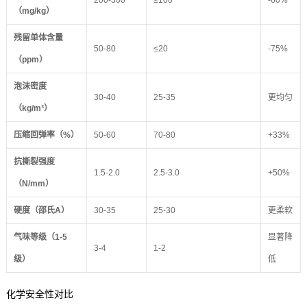
200-300
≤100
-60%
（mg/kg）
残留单体含量
50-80
≤20
-75%
（ppm）
泡沫密度
30-40
25-35
更均匀
（kg/m³）
压缩回弹率（%）
50-60
70-80
+33%
抗撕裂强度
1.5-2.0
2.5-3.0
+50%
（N/mm）
硬度（邵氏A）
30-35
25-30
更柔软
气味等级（1-5
显著降
3-4
1-2
级）
低
化学安全性对比