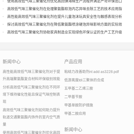
量
使用高效低气味三聚催化剂优化高回弹海绵生产流程并满足严苛环保出口
高效低气味三聚催化剂在处理聚氨酯软泡内芯异味去除工艺的技术应用指
导
高性能高效低气味三聚催化剂在提升儿童泡沫玩具安全性与触感表现分析
探讨高效低气味三聚催化剂在降低聚氨酯喷涂硬泡异味影响方面的实际效
果
高效低气味三聚催化剂协助家具制造业实现绿色环保认证的生产工艺升级
新闻中心
产品应用
高性能高效低气味三聚催化剂对于提
粘结力改善助剂nt add as3228.pdf
升高端聚氨酯复合材料环保级别效能
低游离度tdi三聚体的合成
分析高效低气味三聚催化剂在不同环
五甲基二乙烯三胺
境下维持催化性能且保证气味控制表
二甲基苄胺
现
甲基单胺防护措施
高效低气味三聚催化剂如何助力提升
甲基二胺应用
轨道交通聚氨酯内饰件的室内空气质
量
新闻中心
使用高效低气味三聚催化剂优化高回