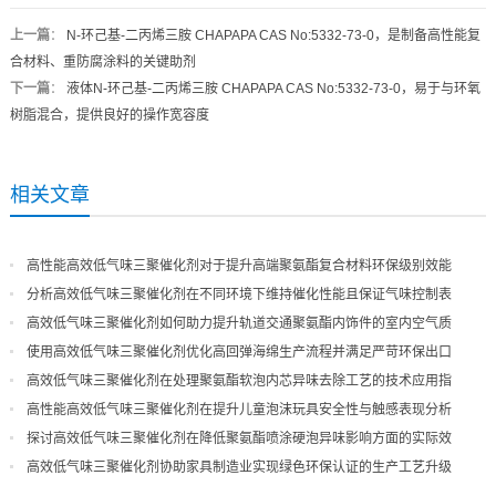
上一篇
：
N-环己基-二丙烯三胺 CHAPAPA CAS No:5332-73-0，是制备高性能复
合材料、重防腐涂料的关键助剂
下一篇
：
液体N-环己基-二丙烯三胺 CHAPAPA CAS No:5332-73-0，易于与环氧
树脂混合，提供良好的操作宽容度
相关文章
高性能高效低气味三聚催化剂对于提升高端聚氨酯复合材料环保级别效能
分析高效低气味三聚催化剂在不同环境下维持催化性能且保证气味控制表
现
高效低气味三聚催化剂如何助力提升轨道交通聚氨酯内饰件的室内空气质
量
使用高效低气味三聚催化剂优化高回弹海绵生产流程并满足严苛环保出口
高效低气味三聚催化剂在处理聚氨酯软泡内芯异味去除工艺的技术应用指
导
高性能高效低气味三聚催化剂在提升儿童泡沫玩具安全性与触感表现分析
探讨高效低气味三聚催化剂在降低聚氨酯喷涂硬泡异味影响方面的实际效
果
高效低气味三聚催化剂协助家具制造业实现绿色环保认证的生产工艺升级