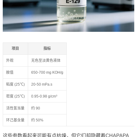
项目
指标
外观
无色至淡黄色液体
胺值
650-700 mg KOH/g
粘度 (25℃)
20-50 mPa.s
密度 (25℃)
0.95-0.98 g/cm³
活性氢当量
约 90
环己基含量
约 50%
这些参数看起来可能有点枯燥，但它们却隐藏着CHAPAPA