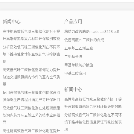
新闻中心
产品应用
高性能高效低气味三聚催化剂对于提
粘结力改善助剂nt add as3228.pdf
升高端聚氨酯复合材料环保级别效能
低游离度tdi三聚体的合成
分析高效低气味三聚催化剂在不同环
五甲基二乙烯三胺
境下维持催化性能且保证气味控制表
二甲基苄胺
现
甲基单胺防护措施
高效低气味三聚催化剂如何助力提升
甲基二胺应用
轨道交通聚氨酯内饰件的室内空气质
量
新闻中心
使用高效低气味三聚催化剂优化高回
高性能高效低气味三聚催化剂对于提
弹海绵生产流程并满足严苛环保出口
升高端聚氨酯复合材料环保级别效能
高效低气味三聚催化剂在处理聚氨酯
分析高效低气味三聚催化剂在不同环
软泡内芯异味去除工艺的技术应用指
境下维持催化性能且保证气味控制表
导
现
高性能高效低气味三聚催化剂在提升