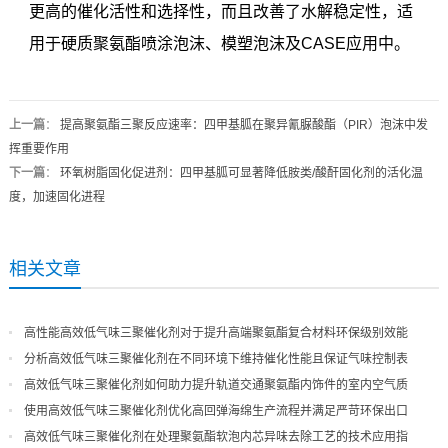
更高的催化活性和选择性，而且改善了水解稳定性，适
用于硬质聚氨酯喷涂泡沫、模塑泡沫及CASE应用中。
上一篇
：
提高聚氨酯三聚反应速率：四甲基胍在聚异氰脲酸酯（PIR）泡沫中发
挥重要作用
下一篇
：
环氧树脂固化促进剂：四甲基胍可显著降低胺类/酸酐固化剂的活化温
度，加速固化进程
相关文章
高性能高效低气味三聚催化剂对于提升高端聚氨酯复合材料环保级别效能
分析高效低气味三聚催化剂在不同环境下维持催化性能且保证气味控制表
现
高效低气味三聚催化剂如何助力提升轨道交通聚氨酯内饰件的室内空气质
量
使用高效低气味三聚催化剂优化高回弹海绵生产流程并满足严苛环保出口
高效低气味三聚催化剂在处理聚氨酯软泡内芯异味去除工艺的技术应用指