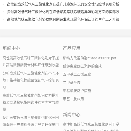
导
高性能高效低气味三聚催化剂在提升儿童泡沫玩具安全性与触感表现分析
探讨高效低气味三聚催化剂在降低聚氨酯喷涂硬泡异味影响方面的实际效
果
高效低气味三聚催化剂协助家具制造业实现绿色环保认证的生产工艺升级
新闻中心
产品应用
高性能高效低气味三聚催化剂对于提
粘结力改善助剂nt add as3228.pdf
升高端聚氨酯复合材料环保级别效能
低游离度tdi三聚体的合成
分析高效低气味三聚催化剂在不同环
五甲基二乙烯三胺
境下维持催化性能且保证气味控制表
二甲基苄胺
现
甲基单胺防护措施
高效低气味三聚催化剂如何助力提升
甲基二胺应用
轨道交通聚氨酯内饰件的室内空气质
量
新闻中心
使用高效低气味三聚催化剂优化高回
高性能高效低气味三聚催化剂对于提
弹海绵生产流程并满足严苛环保出口