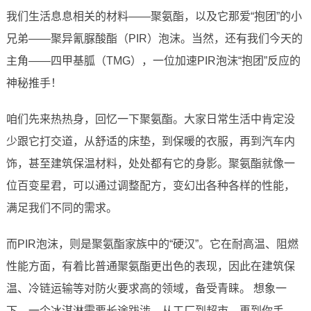
我们生活息息相关的材料——聚氨酯，以及它那爱“抱团”的小
兄弟——聚异氰脲酸酯（PIR）泡沫。当然，还有我们今天的
主角——四甲基胍（TMG），一位加速PIR泡沫“抱团”反应的
神秘推手！
咱们先来热热身，回忆一下聚氨酯。大家日常生活中肯定没
少跟它打交道，从舒适的床垫，到保暖的衣服，再到汽车内
饰，甚至建筑保温材料，处处都有它的身影。聚氨酯就像一
位百变星君，可以通过调整配方，变幻出各种各样的性能，
满足我们不同的需求。
而PIR泡沫，则是聚氨酯家族中的“硬汉”。它在耐高温、阻燃
性能方面，有着比普通聚氨酯更出色的表现，因此在建筑保
温、冷链运输等对防火要求高的领域，备受青睐。 想象一
下，一个冰淇淋需要长途跋涉，从工厂到超市，再到你手