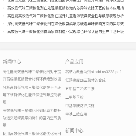
使用高效低气味三聚催化剂优化高回弹海绵生产流程并满足严苛环保出口
高效低气味三聚催化剂在处理聚氨酯软泡内芯异味去除工艺的技术应用指
导
高性能高效低气味三聚催化剂在提升儿童泡沫玩具安全性与触感表现分析
探讨高效低气味三聚催化剂在降低聚氨酯喷涂硬泡异味影响方面的实际效
果
高效低气味三聚催化剂协助家具制造业实现绿色环保认证的生产工艺升级
新闻中心
产品应用
高性能高效低气味三聚催化剂对于提
粘结力改善助剂nt add as3228.pdf
升高端聚氨酯复合材料环保级别效能
低游离度tdi三聚体的合成
分析高效低气味三聚催化剂在不同环
五甲基二乙烯三胺
境下维持催化性能且保证气味控制表
二甲基苄胺
现
甲基单胺防护措施
高效低气味三聚催化剂如何助力提升
甲基二胺应用
轨道交通聚氨酯内饰件的室内空气质
量
新闻中心
使用高效低气味三聚催化剂优化高回