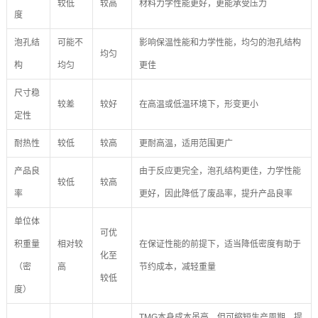
较低
较高
材料力学性能更好，更能承受压力
度
泡孔结
可能不
影响保温性能和力学性能，均匀的泡孔结构
均匀
构
均匀
更佳
尺寸稳
较差
较好
在高温或低温环境下，形变更小
定性
耐热性
较低
较高
更耐高温，适用范围更广
产品良
由于反应更完全，泡孔结构更佳，力学性能
较低
较高
率
更好，因此降低了废品率，提升产品良率
单位体
可优
积重量
相对较
在保证性能的前提下，适当降低密度有助于
化至
（密
高
节约成本，减轻重量
较低
度）
TMG本身成本虽高，但可缩短生产周期、提