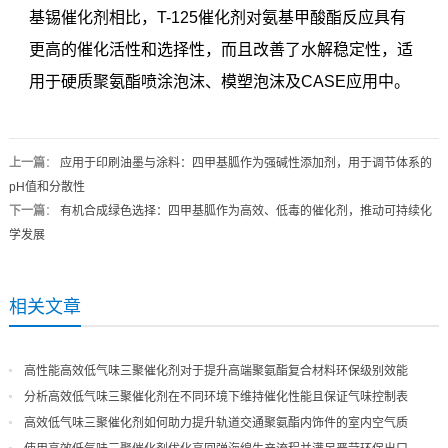
基锡催化剂相比，T-125催化剂对氨基甲酸酯反应具有
更高的催化活性和选择性，而且改善了水解稳定性，适
用于硬质聚氨酯喷涂泡沫、模塑泡沫及CASE应用中。
上一篇
：
应用于印刷油墨与涂料：四甲基胍作为强碱性添加剂，用于调节体系的
pH值和分散性
下一篇
：
有机合成绿色选择：四甲基胍作为高效、低毒的催化剂，推动可持续化
学发展
相关文章
高性能高效低气味三聚催化剂对于提升高端聚氨酯复合材料环保级别效能
分析高效低气味三聚催化剂在不同环境下维持催化性能且保证气味控制表
现
高效低气味三聚催化剂如何助力提升轨道交通聚氨酯内饰件的室内空气质
量