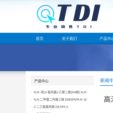
首页
关于我们
产品中
新闻
产品中心
N,N’-双(3-氨丙基)-乙撑二胺(N4胺) N,N’-
高
Bis(3-aminopropyl)-ethylenediamine CAS
N,N-二甲基二丙基三胺 DMAPAPA N’-[3-
No10563-26-5
(dimethylamino)propyllpropane-1,3-
3-二乙氨基丙胺 DEAPA 3-
diamine CAS No10563-29-8