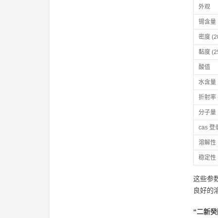
外观
锡含量
密度 (20
黏度 (25
酸值
水含量
折射率 (
分子量
cas 
溶解性
稳定性
这些参
良好的
“二新