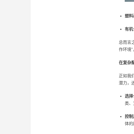
塑料
有机
总而言
作环境
在复杂
正如我
潜力，
选择
类、
控制
体的