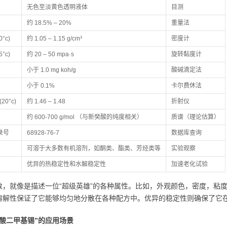
无色至淡黄色透明液体
目测
约 18.5% – 20%
重量法
°c)
约 1.05 – 1.15 g/cm³
密度计
°c)
约 20 – 50 mpa·s
旋转黏度计
小于 1.0 mg koh/g
酸碱滴定法
小于 0.1%
卡尔费休法
20°c)
约 1.46 – 1.48
折射仪
约 600-700 g/mol （与新癸酸的纯度相关）
质谱（理论估算）
登录号
68928-76-7
数据库查询
可溶于大多数有机溶剂，如酮类、酯类、芳烃类等
实验观察
优异的热稳定性和水解稳定性
加速老化试验
数，就像是描述一位“超级英雄”的各种属性。比如，外观颜色，密度，粘
溶解性保证了它能够均匀地分散在各种配方中。优异的稳定性则确保了它
癸酸二甲基锡”的应用场景