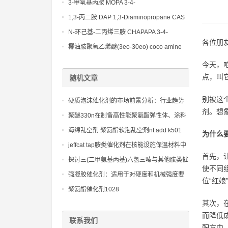
(Diethylamino)propylamine CAS No 104-
3-甲氧基丙胺 MOPA 3-4-
78-9
Methoxypropylamine CAS No 5332-73-0
1,3-丙二胺 DAP 1,3-Diaminopropane CAS
No 109-76-2
N-环己基-二丙烯三胺 CHAPAPA 3-4-
各位朋
Methoxypropylamine CAS No:5332-73-0
椰油胺聚氧乙烯醚(3eo-30eo) coco amine
ethoxylate ether (3eo-30eo) cas61791-14-8
今天，
点，叫它6
随机文章
别被这
硬质泡沫催化剂的市场前景分析：行业趋势
剂。想
与未来发展方向
聚醚330n在制备高性能聚氨酯弹性体、涂料
和胶黏剂中的应用与性能研究
海绵乱空剂 聚氨酯软泡乱空剂nt add k501
为什么
jeffcat tap胺类催化剂在核能设施保温材料中
首先，
的独特贡献：安全的原则体现
探讨三(二甲氨基丙基)六氢三嗪与其他胺类催
使不同
化剂的协同效应
强凝胶催化剂：适用于对硬度和机械强度要
位“红
求极高的聚氨酯弹性体、微孔材料和结构泡
聚氨酯催化剂1028
沫，确保分子链快速增长和彻底固化
其次，
而降低
联系我们
配方中