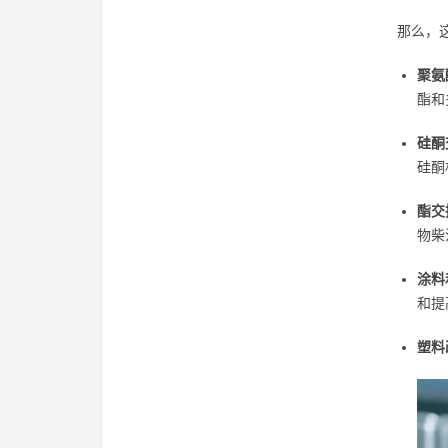
那么，
聚氨
酯和
硅酮
硅酮
酯交
物柴
涂料
和提
塑料