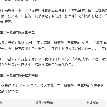
我们来思考一下，一款优秀的催化剂应该具备什么样的品质？除了活性高
。而二新癸酸二甲基锡，几乎满足了我们对一款优秀催化剂的所有期待。它
色的表现。
癸酸二甲基锡”的前世今生
么多，我们来稍微“八卦”一下，聊聊二新癸酸二甲基锡的“身世”。它属于
但是，真正将其应用于工业生产，并在各个领域大放异彩，还是近几十年
酸二甲基锡，正是基于对有机锡化合物不断研究和改进的成果。它通过对
而在各种复杂的配方中，都能发挥出色的催化作用。
癸酸二甲基锡”的参数大揭秘
，让我们从“技术宅”的角度，深入了解一下二新癸酸二甲基锡的各项参数。
它的性能特点。
数
数值 (典型值)
测试方法