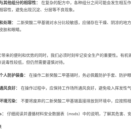
与其他组分的相容性：
在复杂的配方中，各种组分之间可能会发生相互作
相容性，避免出现沉淀、分层等不良现象。
和处理：
二新癸酸二甲基锡对水分比较敏感，应储存在干燥、阴凉的地方
皮肤和眼睛。
它带来的便利和优势的同时，我们必须时刻牢记安全生产的重要性。有机
来说毒性较低，但仍然需要谨慎对待。
个人防护装备：
在操作二新癸酸二甲基锡时，务必佩戴防护手套、防护眼
通风良好：
在操作过程中，应保持工作场所通风良好，避免吸入挥发性
环境污染：
不要将废弃的二新癸酸二甲基锡直接排放到环境中，应按照
s：
仔细阅读并遵循材料安全数据表（msds）中的说明，了解其危害、
来