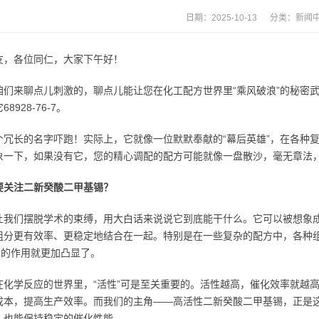
日期：2025-10-13 分类：
新闻
友，各位同仁，大家下午好！
咱们来聊点儿刺激的，聊点儿能让您在化工配方世界里“乘风破浪”的秘密武
8928-76-7。
个冗长的名字吓跑！实际上，它就像一位默默奉献的“幕后英雄”，在各种
象一下，如果没有它，您的精心调配的配方可能就像一盘散沙，毫无章法，
要关注二新癸酸二甲基锡？
让我们摆脱学术的束缚，用大白话来说说它到底能干什么。它可以被想象成
组分更有效率、更稳定地结合在一起。特别是在一些复杂的配方中，各种
娘”的作用就更加凸显了。
在化学反应的世界里，“活性”可是至关重要的。活性越高，催化效率就越
成本，提高生产效率。而我们的主角——高活性二新癸酸二甲基锡，正是
，也能保持稳定的催化性能。