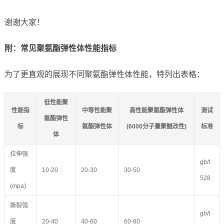
谢谢大家！
附：常见聚氨酯弹性体性能指标
为了更直观的展现不同聚氨酯弹性体性能，特列出表格：
低性能聚
性能指
中等性能聚
高性能聚氨酯弹性体
测试
氨酯弹性
标
氨酯弹性体
(6000分子量聚醚改性)
标准
体
拉伸强
gb/t
度
10-20
20-30
30-50
528
(mpa)
撕裂强
gb/t
度
20-40
40-60
60-80