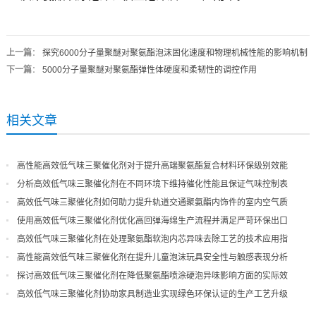
上一篇
：
探究6000分子量聚醚对聚氨酯泡沫固化速度和物理机械性能的影响机制
下一篇
：
5000分子量聚醚对聚氨酯弹性体硬度和柔韧性的调控作用
相关文章
高性能高效低气味三聚催化剂对于提升高端聚氨酯复合材料环保级别效能
分析高效低气味三聚催化剂在不同环境下维持催化性能且保证气味控制表
现
高效低气味三聚催化剂如何助力提升轨道交通聚氨酯内饰件的室内空气质
量
使用高效低气味三聚催化剂优化高回弹海绵生产流程并满足严苛环保出口
高效低气味三聚催化剂在处理聚氨酯软泡内芯异味去除工艺的技术应用指
导
高性能高效低气味三聚催化剂在提升儿童泡沫玩具安全性与触感表现分析
探讨高效低气味三聚催化剂在降低聚氨酯喷涂硬泡异味影响方面的实际效
果
高效低气味三聚催化剂协助家具制造业实现绿色环保认证的生产工艺升级