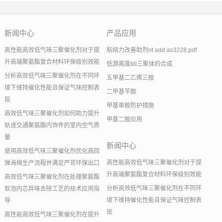
新闻中心
产品应用
高性能高效低气味三聚催化剂对于提
粘结力改善助剂nt add as3228.pdf
升高端聚氨酯复合材料环保级别效能
低游离度tdi三聚体的合成
分析高效低气味三聚催化剂在不同环
五甲基二乙烯三胺
境下维持催化性能且保证气味控制表
二甲基苄胺
现
甲基单胺防护措施
高效低气味三聚催化剂如何助力提升
甲基二胺应用
轨道交通聚氨酯内饰件的室内空气质
量
新闻中心
使用高效低气味三聚催化剂优化高回
高性能高效低气味三聚催化剂对于提
弹海绵生产流程并满足严苛环保出口
升高端聚氨酯复合材料环保级别效能
高效低气味三聚催化剂在处理聚氨酯
分析高效低气味三聚催化剂在不同环
软泡内芯异味去除工艺的技术应用指
境下维持催化性能且保证气味控制表
导
现
高性能高效低气味三聚催化剂在提升