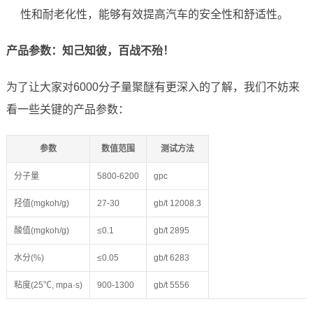
性和耐老化性，能够有效提高汽车的安全性和舒适性。
产品参数：知己知彼，百战不殆！
为了让大家对6000分子量聚醚有更深入的了解，我们不妨来
看一些关键的产品参数：
参数
数值范围
测试方法
分子量
5800-6200
gpc
羟值(mgkoh/g)
27-30
gb/t 12008.3
酸值(mgkoh/g)
≤0.1
gb/t 2895
水分(%)
≤0.05
gb/t 6283
粘度(25℃, mpa·s)
900-1300
gb/t 5556