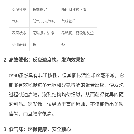
保温性能
长期稳定
随时间推移下降
气味
低气味/无气味
气味较重
表面状态
无黏腻，洁净
易黏腻，易吸附灰尘
使用寿命
长
短
高效催化：反应速度快，发泡效果好
cs90虽然具有非迁移性，但其催化活性却丝毫不减。它
能够有效地促进多元醇和异氰酸酯的聚合反应，使发泡
过程快速高效，泡孔结构均匀细腻，从而获得优异的硬
泡制品。这就像一位经验丰富的厨师，不仅能做出美味
佳肴，而且效率很高。
低气味：环保健康，安全放心