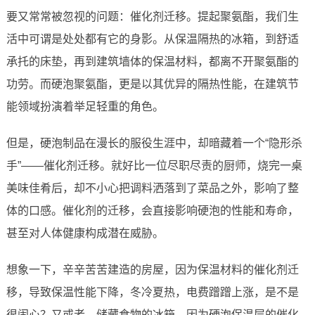
要又常常被忽视的问题：催化剂迁移。提起聚氨酯，我们生
活中可谓是处处都有它的身影。从保温隔热的冰箱，到舒适
承托的床垫，再到建筑墙体的保温材料，都离不开聚氨酯的
功劳。而硬泡聚氨酯，更是以其优异的隔热性能，在建筑节
能领域扮演着举足轻重的角色。
但是，硬泡制品在漫长的服役生涯中，却暗藏着一个“隐形杀
手”——催化剂迁移。就好比一位尽职尽责的厨师，烧完一桌
美味佳肴后，却不小心把调料洒落到了菜品之外，影响了整
体的口感。催化剂的迁移，会直接影响硬泡的性能和寿命，
甚至对人体健康构成潜在威胁。
想象一下，辛辛苦苦建造的房屋，因为保温材料的催化剂迁
移，导致保温性能下降，冬冷夏热，电费蹭蹭上涨，是不是
很闹心？又或者，储藏食物的冰箱，因为硬泡保温层的催化