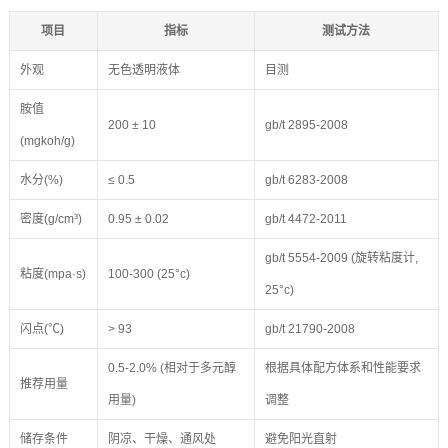
项目
指标
测试方法
外观
无色透明液体
目测
胺值
200 ± 10
gb/t 2895-2008
(mgkoh/g)
水分(%)
≤ 0.5
gb/t 6283-2008
密度(g/cm³)
0.95 ± 0.02
gb/t 4472-2011
gb/t 5554-2009 (旋转粘度计,
粘度(mpa·s)
100-300 (25°c)
25°c)
闪点(℃)
> 93
gb/t 21790-2008
0.5-2.0% (相对于多元醇
根据具体配方体系和性能要求
推荐用量
用量)
调整
储存条件
阴凉、干燥、通风处
避免阳光直射