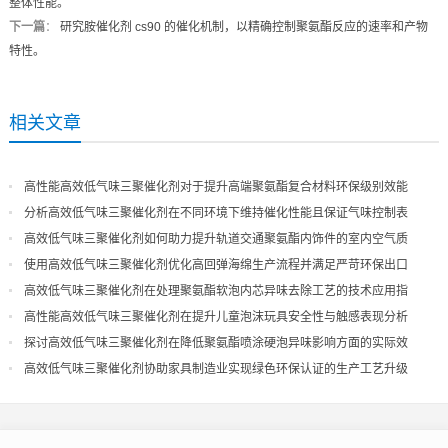
整体性能。
下一篇
：
研究胺催化剂 cs90 的催化机制，以精确控制聚氨酯反应的速率和产物
特性。
相关文章
高性能高效低气味三聚催化剂对于提升高端聚氨酯复合材料环保级别效能
分析高效低气味三聚催化剂在不同环境下维持催化性能且保证气味控制表
现
高效低气味三聚催化剂如何助力提升轨道交通聚氨酯内饰件的室内空气质
量
使用高效低气味三聚催化剂优化高回弹海绵生产流程并满足严苛环保出口
高效低气味三聚催化剂在处理聚氨酯软泡内芯异味去除工艺的技术应用指
导
高性能高效低气味三聚催化剂在提升儿童泡沫玩具安全性与触感表现分析
探讨高效低气味三聚催化剂在降低聚氨酯喷涂硬泡异味影响方面的实际效
果
高效低气味三聚催化剂协助家具制造业实现绿色环保认证的生产工艺升级