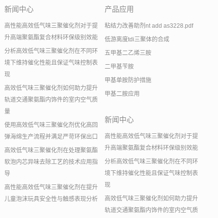
新闻中心
产品应用
高性能高效低气味三聚催化剂对于提
粘结力改善助剂nt add as3228.pdf
升高端聚氨酯复合材料环保级别效能
低游离度tdi三聚体的合成
分析高效低气味三聚催化剂在不同环
五甲基二乙烯三胺
境下维持催化性能且保证气味控制表
二甲基苄胺
现
甲基单胺防护措施
高效低气味三聚催化剂如何助力提升
甲基二胺应用
轨道交通聚氨酯内饰件的室内空气质
量
新闻中心
使用高效低气味三聚催化剂优化高回
高性能高效低气味三聚催化剂对于提
弹海绵生产流程并满足严苛环保出口
升高端聚氨酯复合材料环保级别效能
高效低气味三聚催化剂在处理聚氨酯
分析高效低气味三聚催化剂在不同环
软泡内芯异味去除工艺的技术应用指
境下维持催化性能且保证气味控制表
导
现
高性能高效低气味三聚催化剂在提升
高效低气味三聚催化剂如何助力提升
儿童泡沫玩具安全性与触感表现分析
轨道交通聚氨酯内饰件的室内空气质