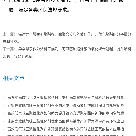
nt cat dbu 适用有机胺类催化剂，可用于室温硫化硅橡
胶，满足各类环保法规要求。
上一篇
：
探讨异辛酸汞对聚酯多元醇聚合反应的催化作用，优化聚酯的分子量分
布和性能。
下一篇
：
异辛酸汞作为涂料干燥剂，可显著加速涂膜的氧化聚合过程，提升涂料
的表干与实干速度。
相关文章
高性能高效低气味三聚催化剂对于提升高端聚氨酯复合材料环保级别效能
分析高效低气味三聚催化剂在不同环境下维持催化性能且保证气味控制表
现
高效低气味三聚催化剂如何助力提升轨道交通聚氨酯内饰件的室内空气质
量
使用高效低气味三聚催化剂优化高回弹海绵生产流程并满足严苛环保出口
高效低气味三聚催化剂在处理聚氨酯软泡内芯异味去除工艺的技术应用指