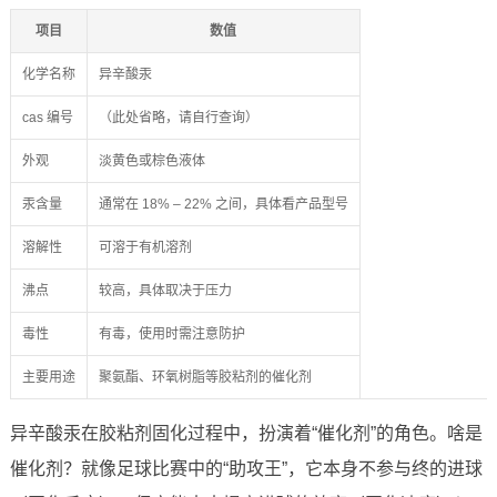
项目
数值
化学名称
异辛酸汞
cas 编号
（此处省略，请自行查询）
外观
淡黄色或棕色液体
汞含量
通常在 18% – 22% 之间，具体看产品型号
溶解性
可溶于有机溶剂
沸点
较高，具体取决于压力
毒性
有毒，使用时需注意防护
主要用途
聚氨酯、环氧树脂等胶粘剂的催化剂
异辛酸汞在胶粘剂固化过程中，扮演着“催化剂”的角色。啥是
催化剂？就像足球比赛中的“助攻王”，它本身不参与终的进球