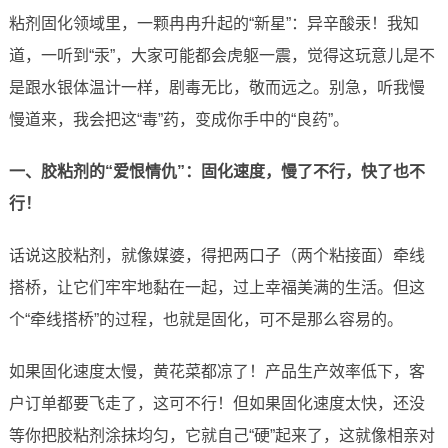
粘剂固化领域里，一颗冉冉升起的“新星”：异辛酸汞！我知
道，一听到“汞”，大家可能都会虎躯一震，觉得这玩意儿是不
是跟水银体温计一样，剧毒无比，敬而远之。别急，听我慢
慢道来，我会把这“毒”药，变成你手中的“良药”。
一、胶粘剂的“爱恨情仇”：固化速度，慢了不行，快了也不
行！
话说这胶粘剂，就像媒婆，得把两口子（两个粘接面）牵线
搭桥，让它们牢牢地黏在一起，过上幸福美满的生活。但这
个“牵线搭桥”的过程，也就是固化，可不是那么容易的。
如果固化速度太慢，黄花菜都凉了！产品生产效率低下，客
户订单都要飞走了，这可不行！但如果固化速度太快，还没
等你把胶粘剂涂抹均匀，它就自己“硬”起来了，这就像相亲对