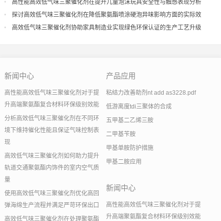
导
高性能高效低气味三聚催化剂在提升儿童泡沫玩具安全性与触感表现分析
探讨高效低气味三聚催化剂在降低聚氨酯喷涂硬泡异味影响方面的实际效
果
高效低气味三聚催化剂协助家具制造业实现绿色环保认证的生产工艺升级
新闻中心
产品应用
高性能高效低气味三聚催化剂对于提
粘结力改善助剂nt add as3228.pdf
升高端聚氨酯复合材料环保级别效能
低游离度tdi三聚体的合成
分析高效低气味三聚催化剂在不同环
五甲基二乙烯三胺
境下维持催化性能且保证气味控制表
二甲基苄胺
现
甲基单胺防护措施
高效低气味三聚催化剂如何助力提升
甲基二胺应用
轨道交通聚氨酯内饰件的室内空气质
量
新闻中心
使用高效低气味三聚催化剂优化高回
高性能高效低气味三聚催化剂对于提
弹海绵生产流程并满足严苛环保出口
升高端聚氨酯复合材料环保级别效能
高效低气味三聚催化剂在处理聚氨酯