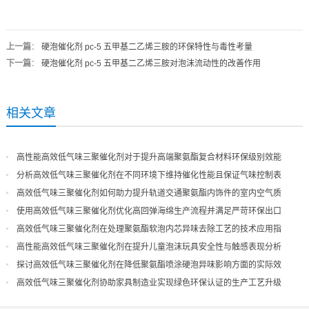
上一篇
：
硬泡催化剂 pc-5 五甲基二乙烯三胺的环保特性与毒性考量
下一篇
：
硬泡催化剂 pc-5 五甲基二乙烯三胺对泡沫流动性的改善作用
相关文章
高性能高效低气味三聚催化剂对于提升高端聚氨酯复合材料环保级别效能
分析高效低气味三聚催化剂在不同环境下维持催化性能且保证气味控制表
现
高效低气味三聚催化剂如何助力提升轨道交通聚氨酯内饰件的室内空气质
量
使用高效低气味三聚催化剂优化高回弹海绵生产流程并满足严苛环保出口
高效低气味三聚催化剂在处理聚氨酯软泡内芯异味去除工艺的技术应用指
导
高性能高效低气味三聚催化剂在提升儿童泡沫玩具安全性与触感表现分析
探讨高效低气味三聚催化剂在降低聚氨酯喷涂硬泡异味影响方面的实际效
果
高效低气味三聚催化剂协助家具制造业实现绿色环保认证的生产工艺升级