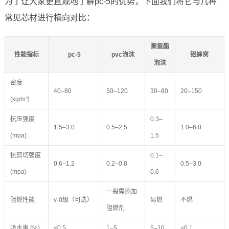
为了让大家更直观地了解pc-5的优势，下面我们将它与几种
常见芯材进行横向对比：
聚氨酯
性能指标
pc-5
pvc泡沫
铝蜂窝
泡沫
密度
40–80
50–120
30–80
20–150
(kg/m³)
抗压强度
0.3–
1.5–3.0
0.5–2.5
1.0–6.0
(mpa)
1.5
抗剪切强度
0.1–
0.6–1.2
0.2–0.8
0.5–3.0
(mpa)
0.6
一般需添加
阻燃性能
v-0级（可选）
易燃
不燃
阻燃剂
吸水率 (%)
<0.5
1–5
5–10
<0.1