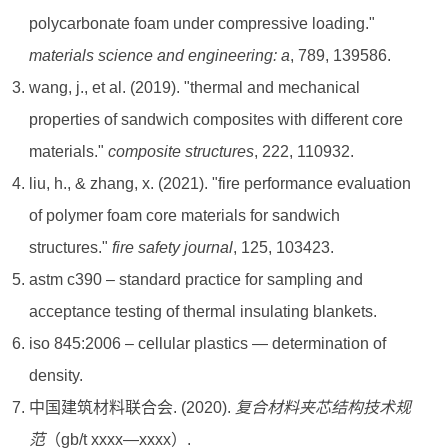
polycarbonate foam under compressive loading."
materials science and engineering: a
, 789, 139586.
wang, j., et al. (2019). "thermal and mechanical
properties of sandwich composites with different core
materials."
composite structures
, 222, 110932.
liu, h., & zhang, x. (2021). "fire performance evaluation
of polymer foam core materials for sandwich
structures."
fire safety journal
, 125, 103423.
astm c390 – standard practice for sampling and
acceptance testing of thermal insulating blankets.
iso 845:2006 – cellular plastics — determination of
density.
中国建筑材料联合会. (2020).
复合材料夹芯结构技术规
范
（gb/t xxxx—xxxx）.