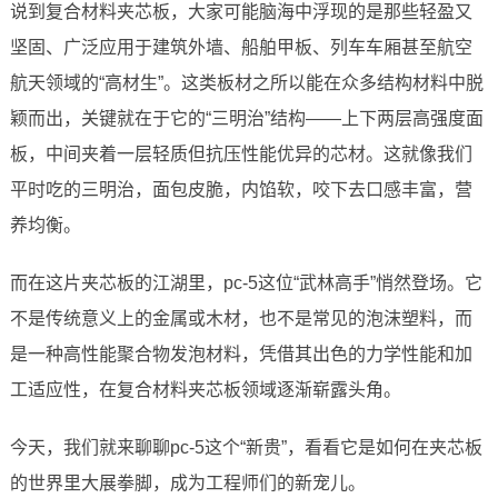
说到复合材料夹芯板，大家可能脑海中浮现的是那些轻盈又
坚固、广泛应用于建筑外墙、船舶甲板、列车车厢甚至航空
航天领域的“高材生”。这类板材之所以能在众多结构材料中脱
颖而出，关键就在于它的“三明治”结构——上下两层高强度面
板，中间夹着一层轻质但抗压性能优异的芯材。这就像我们
平时吃的三明治，面包皮脆，内馅软，咬下去口感丰富，营
养均衡。
而在这片夹芯板的江湖里，pc-5这位“武林高手”悄然登场。它
不是传统意义上的金属或木材，也不是常见的泡沫塑料，而
是一种高性能聚合物发泡材料，凭借其出色的力学性能和加
工适应性，在复合材料夹芯板领域逐渐崭露头角。
今天，我们就来聊聊pc-5这个“新贵”，看看它是如何在夹芯板
的世界里大展拳脚，成为工程师们的新宠儿。