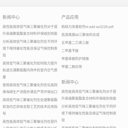
新闻中心
产品应用
高性能高效低气味三聚催化剂对于提
粘结力改善助剂nt add as3228.pdf
升高端聚氨酯复合材料环保级别效能
低游离度tdi三聚体的合成
分析高效低气味三聚催化剂在不同环
五甲基二乙烯三胺
境下维持催化性能且保证气味控制表
二甲基苄胺
现
甲基单胺防护措施
高效低气味三聚催化剂如何助力提升
甲基二胺应用
轨道交通聚氨酯内饰件的室内空气质
量
新闻中心
使用高效低气味三聚催化剂优化高回
高性能高效低气味三聚催化剂对于提
弹海绵生产流程并满足严苛环保出口
升高端聚氨酯复合材料环保级别效能
高效低气味三聚催化剂在处理聚氨酯
分析高效低气味三聚催化剂在不同环
软泡内芯异味去除工艺的技术应用指
境下维持催化性能且保证气味控制表
导
现
高性能高效低气味三聚催化剂在提升