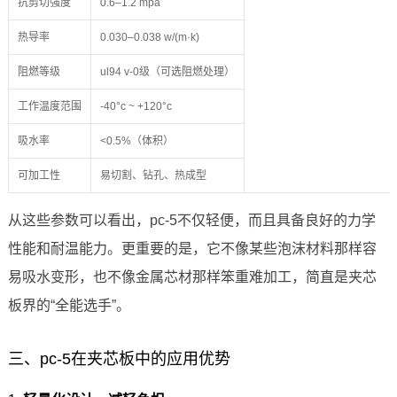
抗剪切强度
0.6–1.2 mpa
热导率
0.030–0.038 w/(m·k)
阻燃等级
ul94 v-0级（可选阻燃处理）
工作温度范围
-40°c ~ +120°c
吸水率
<0.5%（体积）
可加工性
易切割、钻孔、热成型
从这些参数可以看出，pc-5不仅轻便，而且具备良好的力学
性能和耐温能力。更重要的是，它不像某些泡沫材料那样容
易吸水变形，也不像金属芯材那样笨重难加工，简直是夹芯
板界的“全能选手”。
三、pc-5在夹芯板中的应用优势